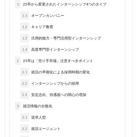
1
25卒から変更されたインターンシップ4つのタイプ
1.1
オープンカンパニー
1.2
キャリア教育
1.3
汎用的能力・専門活用型インターンシップ
1.4
高度専門型インターンシップ
2
25卒は「売り手市場」注意すべきポイント
2.1
就活の早期化による採用時期の変化
2.2
インターンシップからの採用
2.3
安定志向、待遇面への関心の増加
3
就活情報の分散化
3.1
逆求人型
3.2
就活エージェント